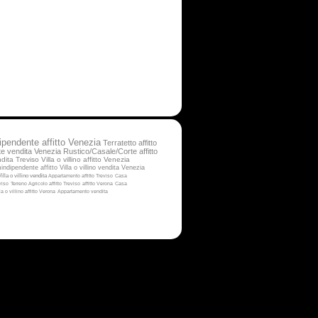
ipendente affitto Venezia
Terratetto affitto
e vendita Venezia
Rustico/Casale/Corte affitto
ndita Treviso
Villa o villino affitto Venezia
ndipendente affitto
Villa o villino vendita Venezia
Villa o villino vendita
Appartamento affitto Treviso
Casa
viso
Terreno Agricolo affitto Treviso
affitto Verona
Casa
la o villino affitto Verona
Appartamento vendita