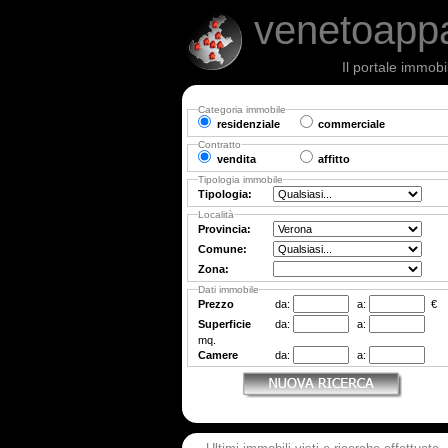
venetoapp
Il portale immobi
Categoria immobile
residenziale
commerciale
Contratto
vendita
affitto
Tipologia immobile
Tipologia:
Località
Provincia:
Comune:
Zona:
Dati immobile
Prezzo
da:
a:
€
Superficie
da:
a:
mq.
Camere
da:
a: