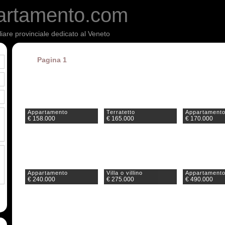
artamento.com
liare provinciale dedicato al Veneto
Pagina 1
Appartamento
Terratetto
Appartament
€ 158.000
€ 165.000
€ 170.000
Appartamento
Villa o villino
Appartament
€ 240.000
€ 275.000
€ 490.000