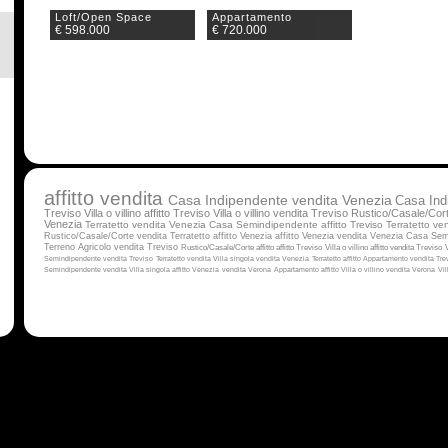
Loft/Open Space
Appartamento
€ 598.000
€ 720.000
affitto
vendita
Casa Indipendente vendita Venezia
Casa Ind
Treviso
Villa o villino affitto Treviso
Villa o villino vendita Treviso
Rustico/Casale/Cort
Venezia
Terratetto vendita Venezia
Casa Semindipendente affitto Treviso
Terratetto ve
Rustico/Casale/Corte vendita
Terratetto affitto Venezia
affitto Venezia
vendita Venezia
Casa Semi
Terreno Agricolo vendita Treviso
Rustico/Casale/Corte affitto
affitto Treviso
Villa o villino affitto
vendita Treviso
Semindipendente vendita Treviso
Terratetto vendita
Villa singola vendita Venezia
Terratetto affitto
Appartamento vendita Tre
Semindipendente vendita
Villa singola affitto Venezia
vendita Verona
Appartamento affitto
Villa o villino vendita Verona
Vil