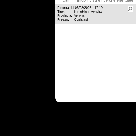
Ultimi immobili visti e ricerche effettuate
Ricerca del 06/08/2026 - 17:19
Tipo:
immobile in vendita
Provincia:
Verona
Prezzo:
Qualsiasi