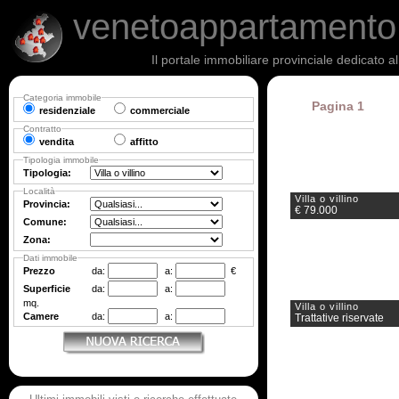
venetoappartament
Il portale immobiliare provinciale dedicato a
Categoria immobile
Pagina 1
residenziale
commerciale
Contratto
vendita
affitto
Tipologia immobile
Tipologia:
Località
Villa o villino
Provincia:
€ 79.000
Comune:
Zona:
Dati immobile
Prezzo
da:
a:
€
Superficie
da:
a:
mq.
Villa o villino
Camere
da:
a:
Trattative riservate