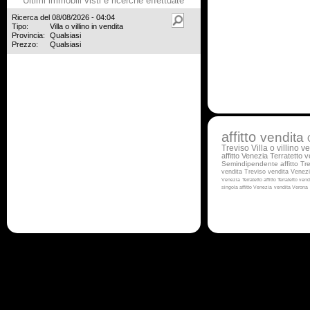
Ultimi immobili visti e ricerche effettuate
Ricerca del 08/08/2026 - 04:04
Tipo:
Villa o villino in vendita
Provincia:
Qualsiasi
Prezzo:
Qualsiasi
affitto
vendita
Treviso
Villa o villino v
affitto Venezia
Terratetto 
Semindipendente affitto Tr
vendita Treviso
vendita Venez
Venezia
Terratetto affitto
Terratetto ven
singola affitto Venezia
vendita Verona