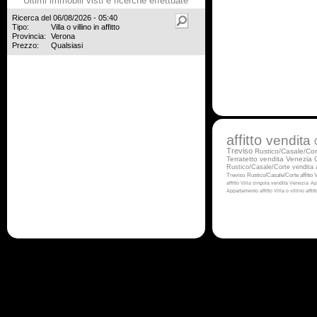
Ultimi immobili visti e ricerche effettuate
Ricerca del 06/08/2026 - 05:40
Tipo:
Villa o villino in affitto
Provincia:
Verona
Prezzo:
Qualsiasi
affitto
vendita
Treviso
Rustico/Casale/Cor
Terratetto vendita Venezia
Rustico/Casale/Corte vendita
Treviso
Rustico/Casale/Corte affitto
V
affitto
Villa singola vendita Venezia
Ap
Appartamento affitto
Villa o villino affi