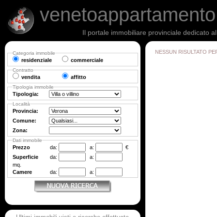
venetoappartament
Il portale immobiliare provinciale dedicato a
NESSUN RISULTATO PE
Categoria immobile
residenziale
commerciale
Contratto
vendita
affitto
Tipologia immobile
Tipologia:
Località
Provincia:
Comune:
Zona:
Dati immobile
Prezzo
da:
a:
€
Superficie
da:
a:
mq.
Camere
da:
a: