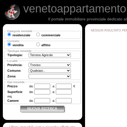
venetoappartament
Il portale immobiliare provinciale dedicato a
NESSUN RISULTATO PE
Categoria immobile
residenziale
commerciale
Contratto
vendita
affitto
Tipologia immobile
Tipologia:
Località
Provincia:
Comune:
Zona:
Dati immobile
Prezzo
da:
a:
€
Superficie
da:
a:
mq.
Camere
da:
a: