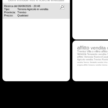
Ultimi immobili visti e ricerche effettuate
Ricerca del 06/08/2026 - 20:48
Tipo:
Terreno Agricolo in vendita
Provincia:
Treviso
Prezzo:
Qualsiasi
affitto
vendita
Treviso
Villa o villino affit
Venezia
Terratetto vendita
affitto Venezia
Rustico/Casal
Agricolo vendita Treviso
Rusti
vendita Treviso
Terratetto vendita
Villa
singola affitto Venezia
vendita Verona