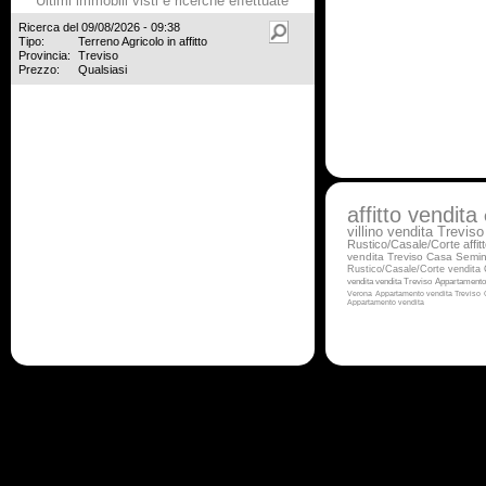
Ultimi immobili visti e ricerche effettuate
Ricerca del 09/08/2026 - 09:38
Tipo:
Terreno Agricolo in affitto
Provincia:
Treviso
Prezzo:
Qualsiasi
affitto
vendita
villino vendita Treviso
Rustico/Casale/Corte affit
vendita Treviso
Casa Semind
Rustico/Casale/Corte vendita
vendita
vendita Treviso
Appartamento 
Verona
Appartamento vendita Treviso
Appartamento vendita