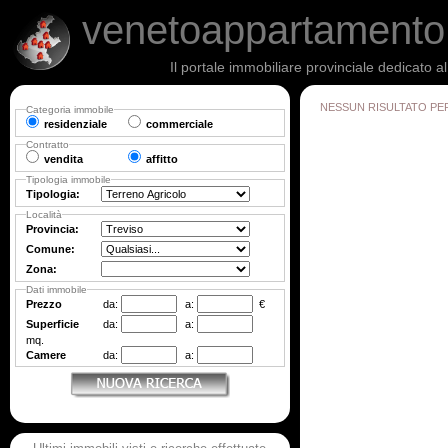
venetoappartament
Il portale immobiliare provinciale dedicato a
NESSUN RISULTATO PE
Categoria immobile
residenziale
commerciale
Contratto
vendita
affitto
Tipologia immobile
Tipologia:
Località
Provincia:
Comune:
Zona:
Dati immobile
Prezzo
da:
a:
€
Superficie
da:
a:
mq.
Camere
da:
a: