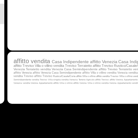
affitto
vendita
Casa Indipendente affitto Venezia
Casa Indi
affitto Treviso
Villa o villino vendita Treviso
Terratetto affitto Treviso
Rustico/Casale/
Venezia
Terratetto vendita Venezia
Casa Semindipendente affitto Treviso
Terratetto ven
affitto Venezia
affitto Venezia
Casa Semindipendente affitto
Villa o villino vendita Venezia
vendita
vendita Treviso
affitto Treviso
Rustico/Casale/Corte affitto
Villa o villino affitto
vendita Treviso
Villa o villino ven
Semindipendente vendita Treviso
Villa singola vendita Venezia
Terreno Agricolo affitto Treviso
affitto Verona
Appartamento 
Venezia
vendita Verona
Appartamento affitto
Villa o villino affitto Verona
Villa o villino vendita Verona
Appartamento vendi