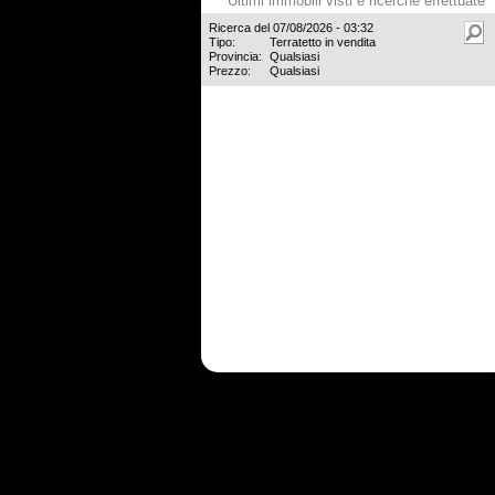
Ultimi immobili visti e ricerche effettuate
Ricerca del 07/08/2026 - 03:32
Tipo:
Terratetto in vendita
Provincia:
Qualsiasi
Prezzo:
Qualsiasi