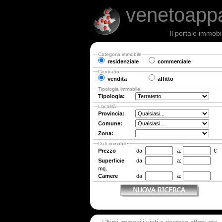
venetoapp
Il portale immobi
Categoria immobile
residenziale
commerciale
Contratto
vendita
affitto
Tipologia immobile
Tipologia:
Località
Provincia:
Comune:
Zona:
Dati immobile
Prezzo
da:
a:
€
Superficie
da:
a:
mq.
Camere
da:
a: