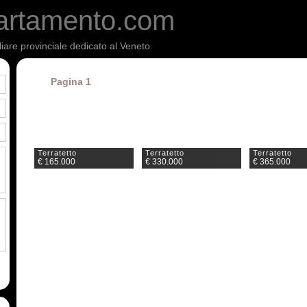
artamento.com
liare provinciale dedicato al Veneto
Pagina 1
Terratetto
Terratetto
Terratetto
€ 165.000
€ 330.000
€ 365.000