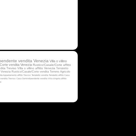
pendente vendita Venezia
Villa o villino
Corte vendita Venezia
Rustico/Casale/Corte affitto
dita Treviso
Villa o villino affitto Venezia
Terratetto
 Venezia
Rustico/Casale/Corte vendita
Terreno Agricolo
dita
Appartamento affitto Treviso
Terratetto vendita
Terratetto affitto
Casa
vendita Treviso
Casa Semindipendente vendita
Villa singola affitto
ta