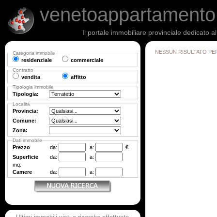
venetoappartament
Il portale immobiliare provinciale dedicato a
NESSUN RISULTATO PE
Categoria immobile
residenziale
commerciale
Contratto
vendita
affitto
Tipologia immobile
Tipologia:
Località
Provincia:
Comune:
Zona:
Dati immobile
Prezzo
da:
a:
€
Superficie
da:
a:
mq.
Camere
da:
a: