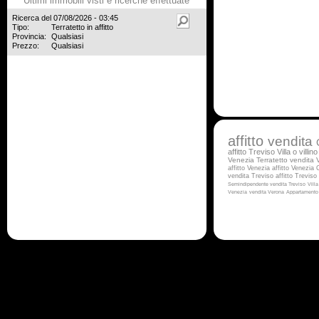
Ultimi immobili visti e ricerche effettuate
Ricerca del 07/08/2026 - 03:45
Tipo:
Terratetto in affitto
Provincia:
Qualsiasi
Prezzo:
Qualsiasi
affitto
vendita
affitto Treviso
Villa o villi
Venezia
Terratetto vendita
affitto Venezia
affitto Venezia
vendita Treviso
affitto Treviso
Semindipendente vendita Treviso
Vill
Venezia
vendita Verona
Appartamento 